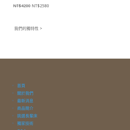
原
目
NT$
4200
NT$
2580
始
前
價
價
格：
格：
我們的獨特性 >
NT$4200。
NT$2580。
首頁
關於我們
最新消息
商品簡介
挑選長輩床
獨家技術