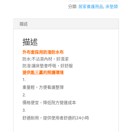
棉
分類:
居家養護用品
,
床墊類
床
墊
數
描述
量
描述
外布套採用防潑防水布
防水:不沾濕內材，好清潔
防潑:讓床墊會呼吸，好舒服
提供能三贏的照護環境
重量輕，方便看護整理
價格便宜，降低院方營運成本
舒適耐用，提供使用者舒適的24小時