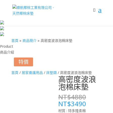
首頁
»
商品簡介
»
高密度波浪泡棉床墊
Product
商品介紹
特價
首頁
/
居家養護用品
/
床墊類
/ 高密度波浪泡棉床墊
高密度波浪
泡棉床墊
NT$
4880
原
目
NT$
3490
始
前
材質 : 特多隆柔棉