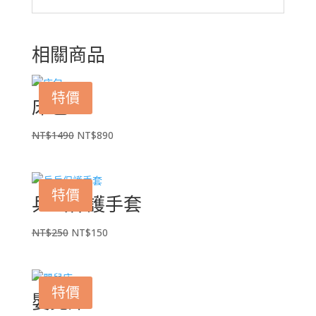
相關商品
特價
床包
原
目
NT$
1490
NT$
890
始
前
價
價
格：
格：
特價
乒乓保護手套
NT$1490。
NT$890。
原
目
NT$
250
NT$
150
始
前
價
價
格：
格：
特價
嬰兒床
NT$250。
NT$150。