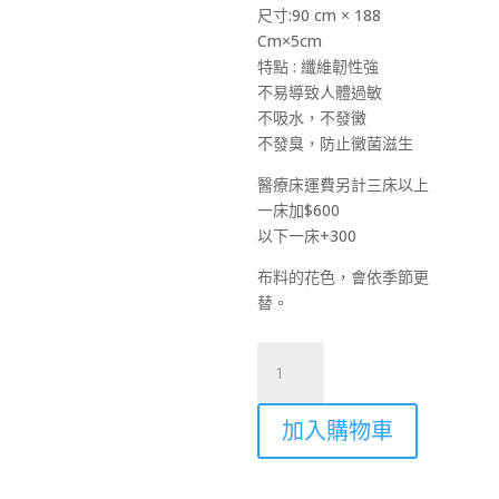
價
價
尺寸:90 cm × 188
格：
格：
Cm×5cm
NT$4880。
NT$349
特點 : 纖維韌性強
不易導致人體過敏
不吸水，不發黴
不發臭，防止黴菌滋生
醫療床運費另計三床以上
一床加$600
以下一床+300
布料的花色，會依季節更
替。
高
密
度
加入購物車
波
浪
泡