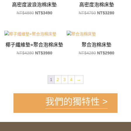
高密度波浪泡棉床墊
高密度泡棉床墊
原
目
原
目
NT$
4880
NT$
3490
NT$
4750
NT$
3280
始
前
始
前
價
價
價
價
格：
格：
格：
格：
NT$4880。
NT$3490。
NT$4750。
NT$328
椰子纖維墊+聚合泡棉床墊
聚合泡棉床墊
原
目
原
目
NT$
4280
NT$
3980
NT$
4280
NT$
2980
始
前
始
前
價
價
價
價
格：
格：
格：
格：
1
2
3
4
→
NT$4280。
NT$3980。
NT$4280。
NT$298
我們的獨特性 >