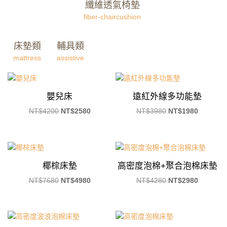
纖維透氣椅墊
fiber-chaircushion
床墊類
輔具類
mattress
assistive
嬰兒床
遠紅外線多功能墊
原
目
原
目
NT$
4200
NT$
2580
NT$
3980
NT$
1980
始
前
始
前
價
價
價
價
格：
格：
格：
格：
NT$4200。
NT$2580。
NT$3980。
NT$198
椰棕床墊
高密度泡棉+聚合泡棉床墊
原
目
原
目
NT$
7680
NT$
4980
NT$
4280
NT$
2980
始
前
始
前
價
價
價
價
格：
格：
格：
格：
NT$7680。
NT$4980。
NT$4280。
NT$298