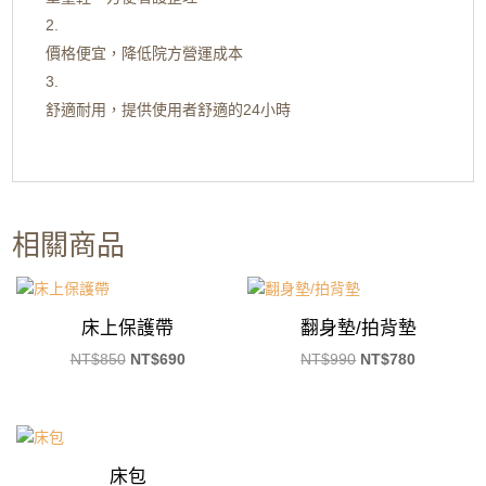
價格便宜，降低院方營運成本
舒適耐用，提供使用者舒適的24小時
相關商品
床上保護帶
翻身墊/拍背墊
原
目
原
目
NT$
850
NT$
690
NT$
990
NT$
780
始
前
始
前
價
價
價
價
格：
格：
格：
格：
NT$850。
NT$690。
NT$990。
NT$780。
床包