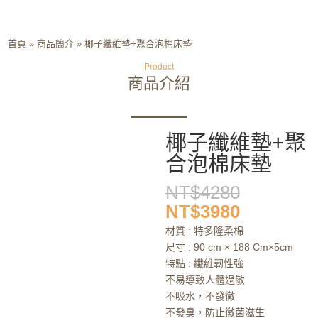
首頁
»
商品簡介
»
椰子纖維墊+聚合泡棉床墊
Product
商品介紹
椰子纖維墊+聚
合泡棉床墊
原
NT$
4280
始
目
NT$
3980
價
前
材質 : 特多隆柔棉
格：
價
尺寸 : 90 cm × 188 Cm×5cm
NT$428
格：
特點 : 纖維韌性強
NT$398
不易導致人體過敏
不吸水，不發黴
不發臭，防止黴菌滋生