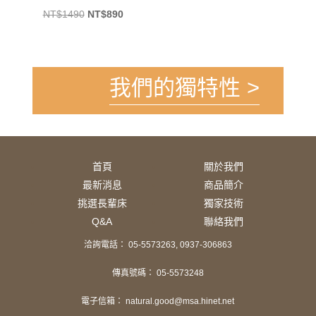
原
目
NT$
1490
NT$
890
始
前
價
價
格：
格：
NT$1490。
NT$890。
我們的獨特性 >
首頁
關於我們
最新消息
商品簡介
挑選長輩床
獨家技術
Q&A
聯絡我們
洽詢電話： 05-5573263, 0937-306863
傳真號碼： 05-5573248
電子信箱： natural.good@msa.hinet.net