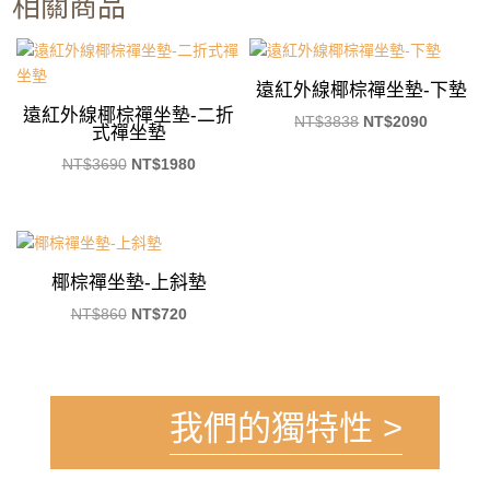
相關商品
遠紅外線椰棕禪坐墊-下墊
遠紅外線椰棕禪坐墊-二折
原
目
NT$
3838
NT$
2090
式禪坐墊
始
前
原
目
NT$
3690
NT$
1980
價
價
始
前
格：
格：
價
價
NT$3838。
NT$209
格：
格：
NT$3690。
NT$1980。
椰棕禪坐墊-上斜墊
原
目
NT$
860
NT$
720
始
前
價
價
格：
格：
NT$860。
NT$720。
我們的獨特性 >