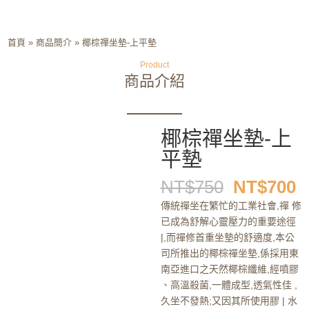
首頁
»
商品簡介
»
椰棕禪坐墊-上平墊
Product
商品介紹
椰棕禪坐墊-上
平墊
原
NT$
750
NT$
700
始
傳統禪坐在繁忙的工業社會,禪 修
價
已成為舒解心靈壓力的重要途徑
格：
|,而禪修首重坐墊的舒適度,本公
NT$750
N
司所推出的椰棕禪坐墊,係採用東
南亞進口之天然椰棕纖維,經噴膠
、高溫殺菌,一體成型,透氣性佳 ,
久坐不發熱;又因其所使用膠 | 水