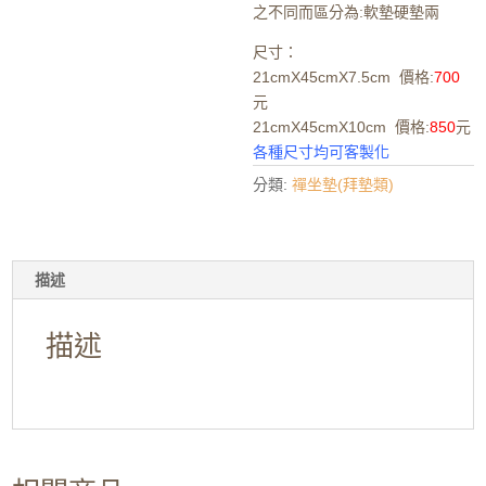
之不同而區分為:軟墊硬墊兩
尺寸：
21cmX45cmX7.5cm 價格:
700
元
21cmX45cmX10cm 價格:
850
元
各種尺寸均可客製化
分類:
禪坐墊(拜墊類)
描述
描述